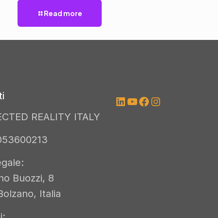
Read more
i
LinkedIn
YouTube
Facebook
Instagram
CTED REALITY ITALY
3053600213
gale:
no Buozzi, 8
olzano, Italia
i: