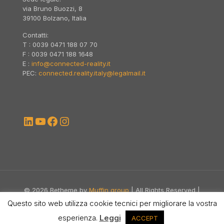
via Bruno Buozzi, 8
39100 Bolzano, Italia
Contatti:
T : 0039 0471 188 07 70
F : 0039 0471 188 1648
E :
info@connected-reality.it
PEC:
connected.reality.italy@legalmail.it
LinkedIn
YouTube
Facebook
Instagram
© 2026 Betheme by
Muffin group
| All Rights Reserved |
Powered by
WordPress
Questo sito web utilizza cookie tecnici per migliorare la vostra
esperienza.
Leggi
ACCEPT