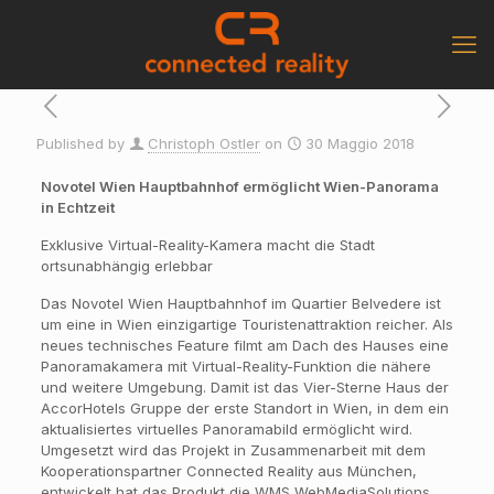
Published by
Christoph Ostler
on
30 Maggio 2018
Novotel Wien Hauptbahnhof ermöglicht
Wien-Panorama
in Echtzeit
Exklusive Virtual-Reality-Kamera macht die Stadt
ortsunabhängig erlebbar
Das Novotel Wien Hauptbahnhof im Quartier Belvedere ist
um eine in Wien einzigartige Touristenattraktion reicher. Als
neues technisches Feature filmt am Dach des Hauses eine
Panoramakamera mit Virtual-Reality-Funktion die nähere
und weitere Umgebung. Damit ist das Vier-Sterne Haus der
AccorHotels Gruppe der erste Standort in Wien, in dem ein
aktualisiertes virtuelles Panoramabild ermöglicht wird.
Umgesetzt wird das Projekt in Zusammenarbeit mit dem
Kooperationspartner Connected Reality aus München,
entwickelt hat das Produkt die WMS WebMediaSolutions