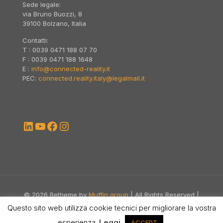
Sede legale:
via Bruno Buozzi, 8
39100 Bolzano, Italia
Contatti:
T : 0039 0471 188 07 70
F : 0039 0471 188 1648
E :
info@connected-reality.it
PEC:
connected.reality.italy@legalmail.it
LinkedIn
YouTube
Facebook
Instagram
© 2026 Betheme by
Muffin group
| All Rights Reserved |
Powered by
WordPress
Questo sito web utilizza cookie tecnici per migliorare la vostra
esperienza.
Leggi
ACCEPT