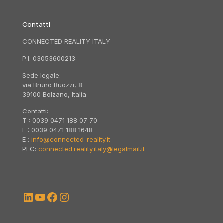
Contatti
CONNECTED REALITY ITALY
P.I. 03053600213
Sede legale:
via Bruno Buozzi, 8
39100 Bolzano, Italia
Contatti:
T : 0039 0471 188 07 70
F : 0039 0471 188 1648
E :
info@connected-reality.it
PEC:
connected.reality.italy@legalmail.it
LinkedIn
YouTube
Facebook
Instagram