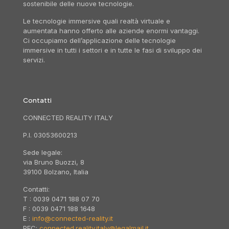
sostenibile delle nuove tecnologie.
Le tecnologie immersive quali realtà virtuale e
aumentata hanno offerto alle aziende enormi vantaggi.
Ci occupiamo dell’applicazione delle tecnologie
immersive in tutti i settori e in tutte le fasi di sviluppo dei
servizi.
Contatti
CONNECTED REALITY ITALY
P.I. 03053600213
Sede legale:
via Bruno Buozzi, 8
39100 Bolzano, Italia
Contatti:
T : 0039 0471 188 07 70
F : 0039 0471 188 1648
E :
info@connected-reality.it
PEC:
connected.reality.italy@legalmail.it