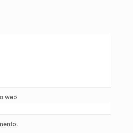
to web
mmento.