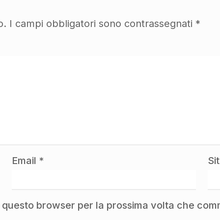
o.
I campi obbligatori sono contrassegnati
*
Email
*
Si
in questo browser per la prossima volta che co