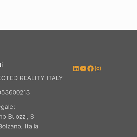
i
LinkedIn
YouTube
Facebook
Instagram
CTED REALITY ITALY
3053600213
gale:
no Buozzi, 8
olzano, Italia