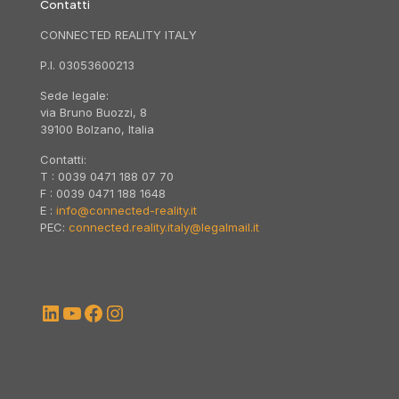
Contatti
CONNECTED REALITY ITALY
P.I. 03053600213
Sede legale:
via Bruno Buozzi, 8
39100 Bolzano, Italia
Contatti:
T : 0039 0471 188 07 70
F : 0039 0471 188 1648
E :
info@connected-reality.it
PEC:
connected.reality.italy@legalmail.it
LinkedIn
YouTube
Facebook
Instagram