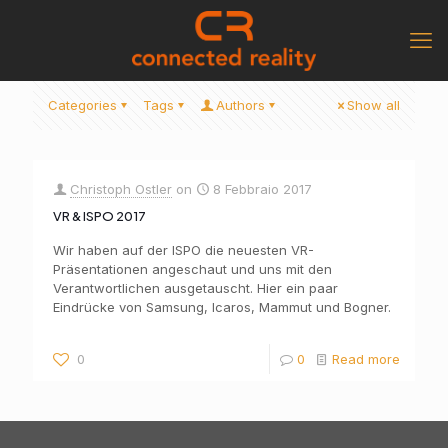
Categories
Tags
Authors
Show all
Christoph Ostler
on
8 Febbraio 2017
VR & ISPO 2017
Wir haben auf der ISPO die neuesten VR-
Präsentationen angeschaut und uns mit den
Verantwortlichen ausgetauscht. Hier ein paar
Eindrücke von Samsung, Icaros, Mammut und Bogner.
0
0
Read more