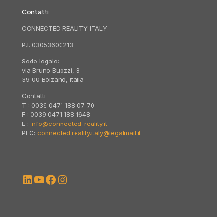
Contatti
CONNECTED REALITY ITALY
P.I. 03053600213
Sede legale:
via Bruno Buozzi, 8
39100 Bolzano, Italia
Contatti:
T : 0039 0471 188 07 70
F : 0039 0471 188 1648
E :
info@connected-reality.it
PEC:
connected.reality.italy@legalmail.it
LinkedIn
YouTube
Facebook
Instagram