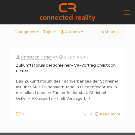
Categories
Tags
Authors
Show all
Christoph Ostler
on
2 Luglio 2017
Zukunftsforum der Schreiner – VR-Vortrag Christoph
Ostler
Das Zukunftsforum des Fachverbandes der Schreiner
mit über 600 Teilnehmern fand in Fürstenfeldbruck in
der tollen Location Fürstenfelder statt. Christoph
Ostler – VR-Experte – hielt Vorträge
[…]
0
0
Read more