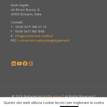
Sede legale:
via Bruno Buozzi, 8
39100 Bolzano, Italia
Contatti:
T : 0039 0471 188 07 70
F : 0039 0471 188 1648
E :
info@connected-reality.it
PEC:
connected.reality.italy@legalmail.it
LinkedIn
YouTube
Facebook
Instagram
© 2026 Betheme by
Muffin group
| All Rights Reserved |
Powered by
WordPress
Questo sito web utilizza cookie tecnici per migliorare la vostra